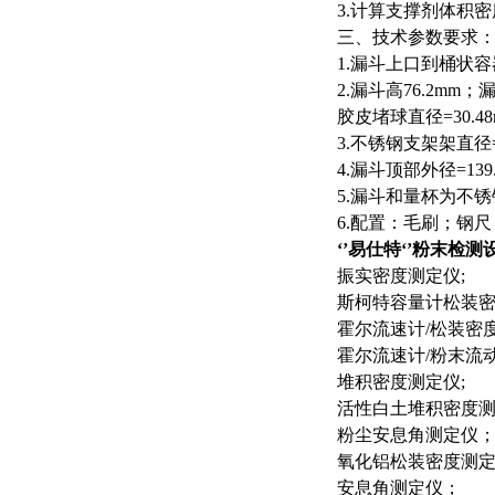
3.
计算支撑剂体积密
三、
技术参数要求
1.
漏斗上口到桶状容
2.
漏斗高
76.2mm
；
胶皮堵球直径
=30.4
3.
不锈钢支架架直径
4.
漏斗顶部外径
=139
5.
漏斗和量杯为不锈
6.
配置：毛刷；钢尺
‘’易仕特‘’粉末检测
振实密度测定仪
;
斯柯特容量计松装
霍尔流速计
/
松装密
霍尔流速计
/
粉末流
堆积密度测定仪
;
活性白土堆积密度
粉尘安息角测定仪
氧化铝松装密度测
安息角测定仪；