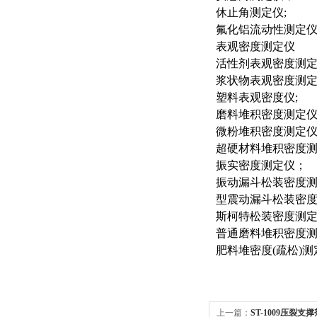
休止角测定仪
;
氟化铝流动性测定
表观密度测定仪
活性剂表观密度测
浆状物表观密度测
塑料表观密度仪
;
磨料堆积密度测定
微粉堆积密度测定
超硬材料堆积密度
振实密度测定仪；
振动漏斗松装密度
型震动漏斗松装密
斯柯特松装密度测
普通磨料堆积密度
肥料堆密度
(
疏松
)
测
上一篇：
ST-1009压裂