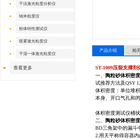
干法激光粒度分析仪
纳米粒度仪
粉体特性测试仪
喷雾激光粒度仪
产品介绍
相
干湿一体激光粒度仪
ST
-10
09
压裂支撑剂
查看更多
一、
陶粒砂体积密
试推荐方法及
QSY 1
体积密度：单位堆
本身、开口气孔
和
体积密度测试仪桶
二、
陶粒砂体积密
BD
三角架中的漏斗
2.
用天平称得容器内