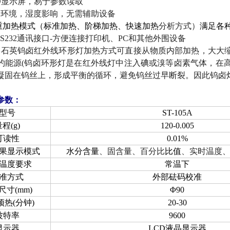
D
显示屏，易于参数读取
受环境，湿度影响，无需辅助设备
重加热模式（标准加热、阶梯加热、快速加热
分析方式）
满足各
S232
通讯接口
-
方便连接打印机、
PC
和其他外围设备
形石英钨卤红外线环形灯加热方式可直接从物质内部加热，大大
约能源
(
钨卤环形灯是在红外线灯中注入碘或溴等卤素气体，在
凝固在钨丝上，形成平衡的循环，避免钨丝过早断裂。因此钨卤
参数：
型号
ST-105A
量程
(g)
120-0.005
可读性
0.01%
果显示模式
水分含量
、固含量、百分比
比值
、实时温度
温度要求
常温下
准方式
外部砝码校准
尺寸
(mm)
Φ
90
预热
(
分钟
)
20-30
波特率
9600
显示器
LCD
液晶显示器