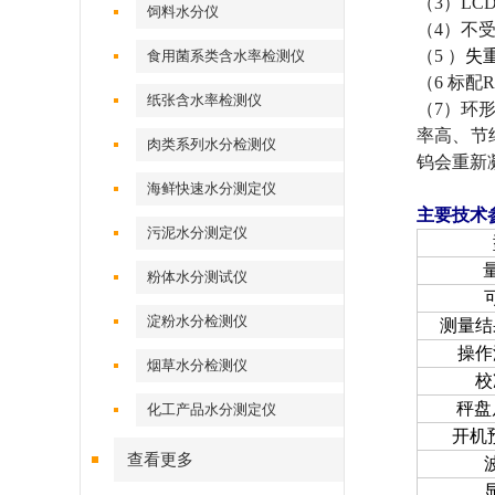
（
3
）
LC
饲料水分仪
（
4
）不
（
5
）
失
食用菌系类含水率检测仪
（
6
标配
R
纸张含水率检测仪
（
7
）环
率高、节
肉类系列水分检测仪
钨会重新
海鲜快速水分测定仪
主要技术
污泥水分测定仪
粉体水分测试仪
淀粉水分检测仪
测量结
操作
烟草水分检测仪
校
秤盘
化工产品水分测定仪
开机
查看更多