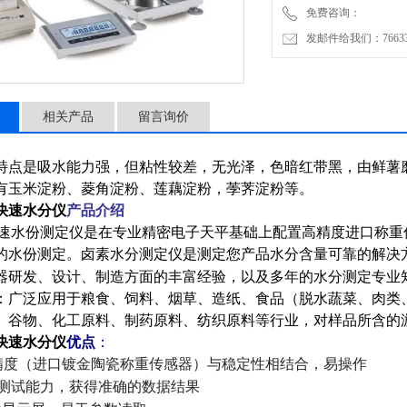
免费咨询：
发邮件给我们：7663362
相关产品
留言询价
特点是吸水能力强，但粘性较差，无光泽，色暗红带黑，由鲜薯
有玉米淀粉、菱角淀粉、莲藕淀粉，荸荠淀粉等。
快速水分仪
产品介
绍
速水份测定仪是在专业精密电子天平基础上配置高精度进口称重
的水份测定。
卤素水分测定仪是测定您产品水分含量可靠的解决
器研发
、设计、
制造方面的丰富经验，以及多年的水分测定专业
：广泛应用于粮食、饲料、烟草、造纸、食品（脱水蔬菜、肉类
、谷物、化工原料、制药原料、纺织原料等行业，对样品所含的
快速水分仪
优点
：
精度（进口镀金陶瓷称重传感器）与稳定性相结合，易操作
的测试能力，获得准确的数据结果