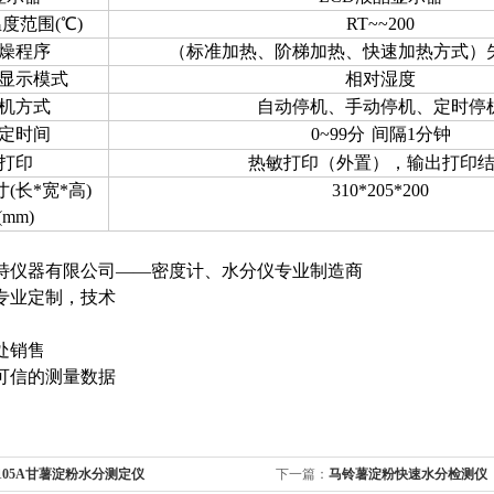
温度范围
(
℃
)
RT
~~
200
燥程序
（标准加热、阶梯加热、快速加热方式）
显示模式
相对湿度
机方式
自动停机、手动停机、定时停
定时间
0~99
分
间隔
1
分钟
打印
热敏打印（外置），输出打印
寸
(
长
*
宽
*
高
)
310*205*200
(mm)
特仪器有限公司——密度计、水分仪专业制造商
专业定制，技术
处销售
可信的测量数据
-105A甘薯淀粉水分测定仪
下一篇：
马铃薯淀粉快速水分检测仪