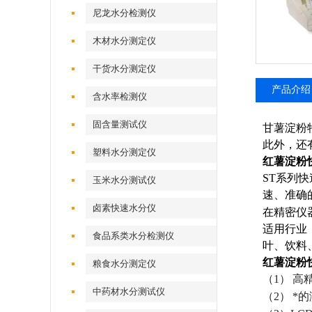
尼龙水分检测仪
木材水分测定仪
干货水分测定仪
产品介绍
含水率检测仪
固含量测试仪
甘薯淀粉
此外，还
塑料水分测定仪
红薯淀粉
ST
系列快
玉米水分测试仪
速、准确
卤素快速水分仪
在精密仪
适用行业
食品系类水分检测仪
叶、饮料
红薯淀粉
粮食水分测定仪
（
1
）
高
中药材水分测试仪
（
2
）
*