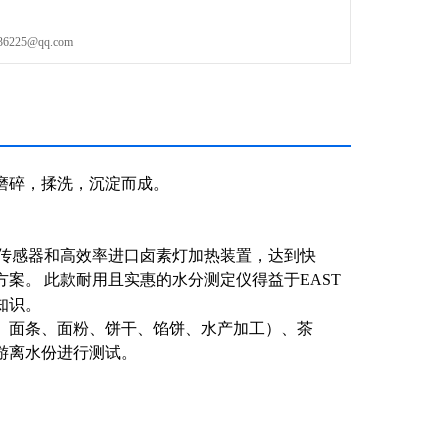
25@qq.com
磨碎，揉洗，沉淀而成。
传感器和高效率进口卤素灯加热装置，达到快
方案。
此款耐用且实惠的水分测定仪得益于
EAST
知识。
、面条、面粉、饼干、馅饼、水产加工）、茶
游离水份进行测试。