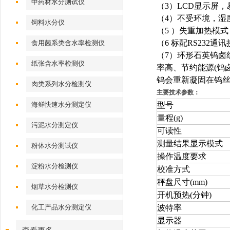
中药材水分测试仪
（
3
）
LCD
显示屏，
（
4
）不受环境，湿
饲料水分仪
（
5
）失重加热模式
（
6
标配
RS232
通讯
食用菌系类含水率检测仪
（
7
）环形石英钨卤
纸张含水率检测仪
率高、节约能源
(
钨
钨会重新凝固在钨
肉类系列水分检测仪
主要技术参数：
海鲜快速水分测定仪
型号
量程
(g)
污泥水分测定仪
可读性
测量结果显示模式
粉体水分测试仪
操作温度要求
淀粉水分检测仪
校准方式
秤盘尺寸
(mm)
烟草水分检测仪
开机预热
(
分钟
)
化工产品水分测定仪
波特率
显示器