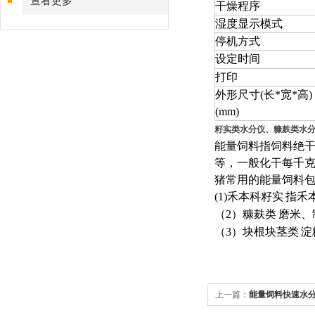
查看更多
干燥程序
湿度显示模式
停机方式
设定时间
打印
外形尺寸
(
长
*
宽
*
高
)
(mm)
籽实类水分仪、糠麸类水
能量饲料指饲料绝
等，一般化干每千
猪常用的能量饲料
(1)
禾本科籽实
指禾
（
2
）糠麸类
磨米、
（
3
）块根块茎类
淀
上一篇：
能量饲料快速水