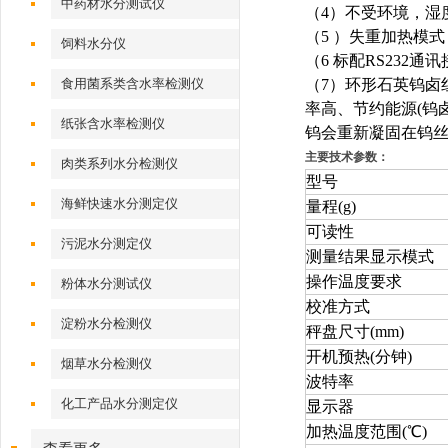
中药材水分测试仪
（
4
）不受环境，湿
（
5
）失重加热模式
饲料水分仪
（
6
标配
RS232
通讯
食用菌系类含水率检测仪
（
7
）环形石英钨卤
率高、节约能源
(
钨
纸张含水率检测仪
钨会重新凝固在钨
主要技术参数：
肉类系列水分检测仪
型号
海鲜快速水分测定仪
量程
(g)
可读性
污泥水分测定仪
测量结果显示模式
操作温度要求
粉体水分测试仪
校准方式
淀粉水分检测仪
秤盘尺寸
(mm)
开机预热
(
分钟
)
烟草水分检测仪
波特率
化工产品水分测定仪
显示器
加热温度范围
(
℃
)