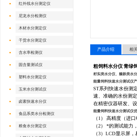
红外线水分测定仪
尼龙水分检测仪
木材水分测定仪
干货水分测定仪
产品介绍
相
含水率检测仪
固含量测试仪
粗饲料
水分仪
青绿
籽实类水分仪、糠麸类水
塑料水分测定仪
能量饲料快速水分测试仪
ST
系列快速水份测
玉米水分测试仪
速、准确的水份测
卤素快速水分仪
在精密仪器研发、
能量饲料快速水分测试仪
食品系类水分检测仪
（
1
）
高精度（进口
（
2
）
*的测试能力
粮食水分测定仪
（
3
）
LCD
显示屏，