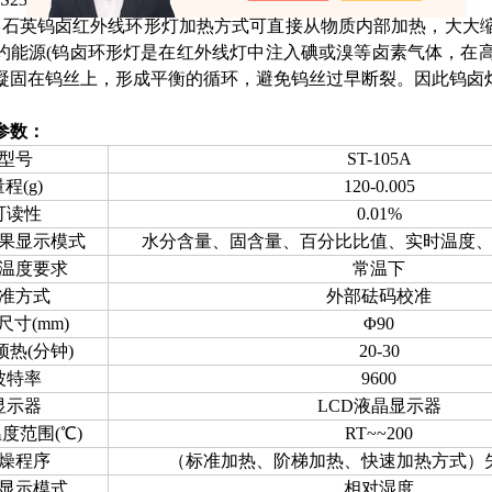
形石英钨卤红外线环形灯加热方式可直接从物质内部加热，大大
约能源(钨卤环形灯是在红外线灯中注入碘或溴等卤素气体，在
凝固在钨丝上，形成平衡的循环，避免钨丝过早断裂。因此钨卤
参数：
型号
ST-105A
程(g)
120-0.005
可读性
0.01%
果显示模式
水分含量、固含量、百分比比值、实时温度
温度要求
常温下
准方式
外部砝码校准
尺寸(mm)
Φ90
预热(分钟)
20-30
波特率
9600
显示器
LCD液晶显示器
度范围(℃)
RT~~200
燥程序
（标准加热、阶梯加热、快速加热方式）
显示模式
相对湿度