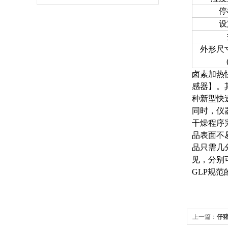
停
设
外形尺寸
卤素加热
感器】。
种新型快
同时，仪
干燥程序
品表面不
品只需几
见，分别
GLP规
上一篇：
仔