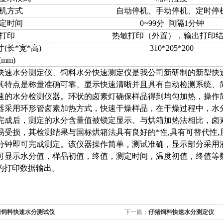
机方式
自动停机、手动停机、定时停
定时间
0~99分
间隔1分钟
打印
热敏打印（外置），输出打印
(长*宽*高)
310*205*200
(mm)
快速水分测定仪、饲料水分快速测定仪是我公司新研制的新型快
其特点是称量准确可靠、显示快速清晰并且具有自动检测系统、
速的水分检测仪器。环状的卤素灯确保样品得到均匀加热，操作
器采用环形管卤素加热方式，快速干燥样品，在干燥过程中，水
完成后，测定的水分含量值被锁定显示。与烘箱加热法相比，卤
易受损，其检测结果与国标烘箱法具有良好的*性,具有可替代性,
分钟即可完成测定。该仪器操作简单，测试准确，显示部分采用
可显示水分值，样品初值，终值，测定时间，温度初值，终值等
范的打印数据输出。
猪饲料快速水分测试仪
下一篇：
仔猪饲料快速水分测定仪