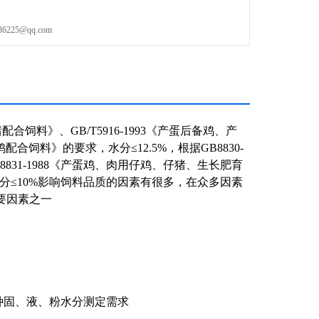
25@qq.com
猪配合饲料》、GB/T5916-1993《产蛋后备鸡、产
配合饲料》的要求，水分≤12.5%，根据GB8830-
831-1988《产蛋鸡、肉用仔鸡、仔猪、生长肥育
分≤10%影响饲料品质的因素有很多，在众多因素
要因素之一
种固、液、粉水分测定需求