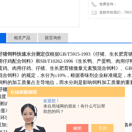
免费咨询：
发邮件给我们：7663362
相关产品
留言询价
仔猪饲料快速水分测定仪
根据GB/T5915-1993《仔猪、生长肥育
仔鸡配合饲料》和SB/T10262-1996《生长鸭、产蛋鸭、肉用仔鸭
产蛋鸡、肉用仔鸡、仔猪、生长肥育猪微量元素预混合饲料》、GB8
混合饲料》的规定，水分为≤10%，根据香味剂企业标准规定，水
饲料的加工质量占主导地位，而水分则是影响饲料加工质量的重
仔猪饲料快速水分测定仪
优点
：
精度（进口镀金陶瓷称重传感器）与稳定性相结合，易操作
欢迎您！
的测试能力，获得准确的数据结果
来自局域网的朋友！有什么可以帮
CD显示屏，易于参数读取
助您的吗？
受环境，湿度影响，无需辅助设备
失重加热模式（标准加热、阶梯加热、快速加热分析方式）满足各
RS232通讯接口-方便连接打印机、PC和其他外围设备