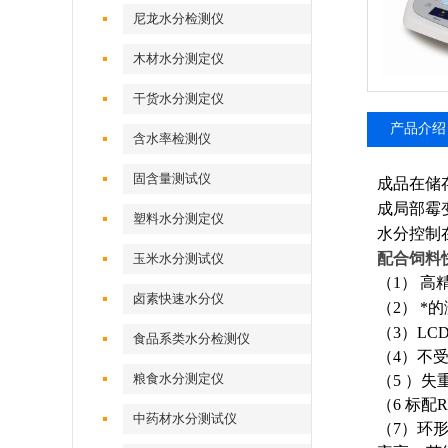
尼龙水分检测仪
木材水分测定仪
干货水分测定仪
产品介绍
含水率检测仪
固含量测试仪
成品在储
成局部霉
塑料水分测定仪
水分控制
配合饲料
玉米水分测试仪
（
1
）
高
卤素快速水分仪
（
2
）
*
（
3
）
LC
食品系类水分检测仪
（
4
）不
粮食水分测定仪
（
5
）失
（
6
标配
R
中药材水分测试仪
（
7
）环