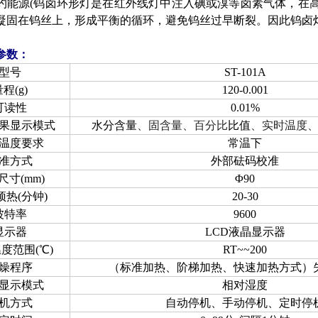
约能源
(
钨卤环形灯是在红外线灯中注入碘或溴等卤素气体，在
凝固在钨丝上，形成平衡的循环，避免钨丝过早断裂。因此钨卤
参数：
型号
ST-101A
量程
(g)
120-0.001
可读性
0.01%
果显示模式
水分含量
、固含量、百分比
比值
、实时温度
温度要求
常温下
准方式
外部砝码校准
尺寸
(mm)
Φ
90
预热
(
分钟
)
20-30
波特率
9600
显示器
LCD
液晶显示器
温度范围
(
℃
)
RT
~~
200
燥程序
（标准加热、阶梯加热、快速加热方式）
显示模式
相对湿度
机方式
自动停机、手动停机、定时停