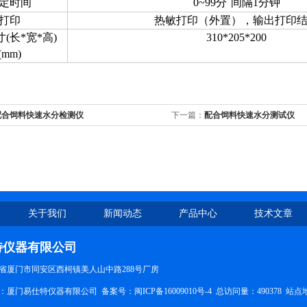
定时间
0~99
分
间隔
1
分钟
打印
热敏打印（外置），输出打印
寸
(
长
*
宽
*
高
)
310*205*200
(mm)
配合饲料快速水分检测仪
下一篇：
配合饲料快速水分测试仪
关于我们
新闻动态
产品中心
技术文章
特仪器有限公司
省厦门市同安区西柯镇美人山中路288号厂房
所有：厦门易仕特仪器有限公司 备案号：
闽ICP备16009010号-4
总访问量：490378
站点