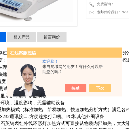
免费咨询：
发邮件给我们：7663362
相关产品
留言询价
存过程中的水分含量控制较重要是做好包装和防潮处理。在充分
变；
如果包装不严，
同样会导致成品饲料发霉。
因此，
尽量缩
欢迎您！
来自局域网的朋友！有什么可以帮
在理想的范围内，
是可以实现的。
配合饲料快速水分测定仪
助您的吗？
快速水分测定仪
优点
：
精度（
进口电磁力传感器
）与稳定性相结合，易操作
的测试能力，获得准确的数据结果
D
显示屏，易于参数读取
受环境，湿度影响，无需辅助设备
重加热模式（标准加热、阶梯加热、快速加热分析方式）满足各
S232
通讯接口
-
方便连接打印机、
PC
和其他外围设备
形石英钨卤红外线环形灯加热方式可直接从物质内部加热，大大