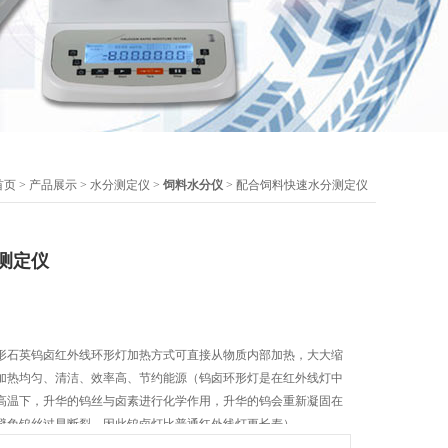
首页
>
产品展示
>
水分测定仪
>
饲料水分仪
> 配合饲料快速水分测定仪
测定仪
形石英钨卤红外线环形灯加热方式可直接从物质内部加热，大大缩
加热均匀、清洁、效率高、节约能源（钨卤环形灯是在红外线灯中
高温下，升华的钨丝与卤素进行化学作用，升华的钨会重新凝固在
避免钨丝过早断裂。因此钨卤灯比普通红外线灯更长寿）