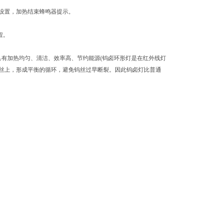
设置，加热结束蜂鸣器提示。
程。
具有加热均匀、清洁、效率高、节约能源(钨卤环形灯是在红外线灯
丝上，形成平衡的循环，避免钨丝过早断裂。因此钨卤灯比普通