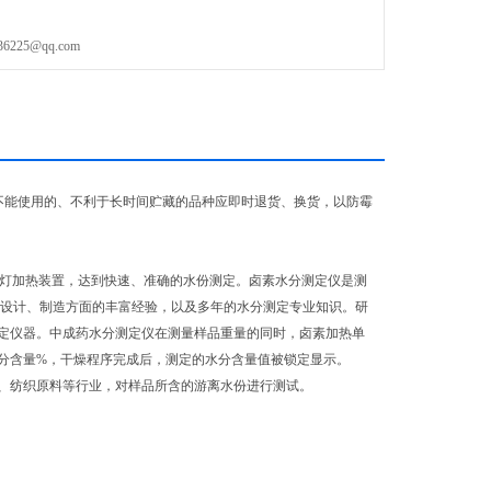
25@qq.com
不能使用的、不利于长时间贮藏的品种应即时退货、换货，以防霉
素灯加热装置，达到快速、准确的水份测定。卤素水分测定仪是测
、设计、制造方面的丰富经验，以及多年的水分测定专业知识。研
定仪器。中成药水分测定仪在测量样品重量的同时，卤素加热单
分含量%，干燥程序完成后，测定的水分含量值被锁定显示。
、纺织原料等行业，对样品所含的游离水份进行测试。