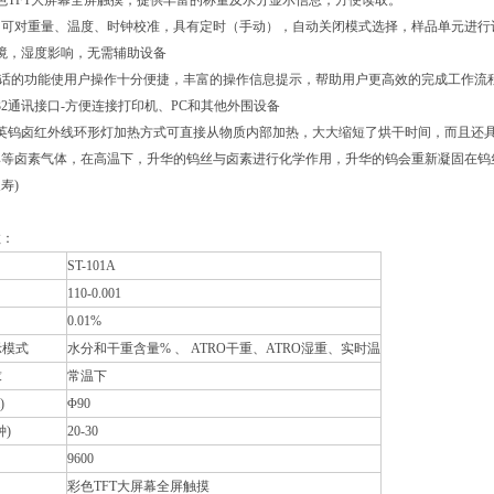
色TFT大屏幕全屏触摸，提供丰富的称量及水分显示信息，方便读取。
：可对重量、温度、时钟校准，具有定时（手动），自动关闭模式选择，样品单元进行
境，湿度影响，无需辅助设备
对话的功能使用户操作十分便捷，丰富的操作信息提示，帮助用户更高效的完成工作流
S232通讯接口-方便连接打印机、PC和其他外围设备
英钨卤红外线环形灯加热方式可直接从物质内部加热，大大缩短了烘干时间，而且还
溴等卤素气体，在高温下，升华的钨丝与卤素进行化学作用，升华的钨会重新凝固在钨
寿)
数：
ST-101A
110-0.001
0.01%
示模式
水分和干重含量% 、 ATRO干重、ATRO湿重、实时温
求
常温下
)
Φ90
)
20-30
9600
彩色TFT大屏幕全屏触摸