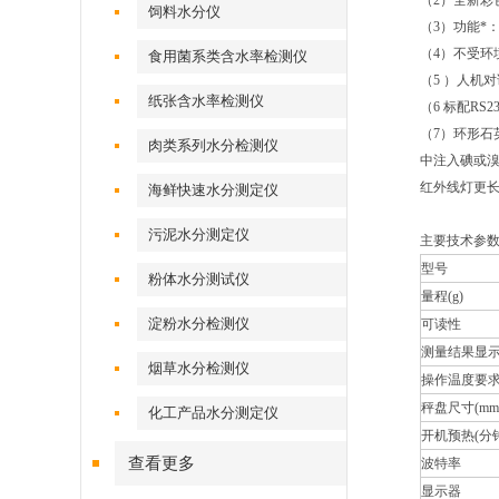
（2）全新彩
饲料水分仪
（3）功能*
（4）不受环
食用菌系类含水率检测仪
（5 ）人机
纸张含水率检测仪
（6 标配R
（7）环形石
肉类系列水分检测仪
中注入碘或
红外线灯更长
海鲜快速水分测定仪
污泥水分测定仪
主要技术参
型号
粉体水分测试仪
量程(g)
淀粉水分检测仪
可读性
测量结果显
烟草水分检测仪
操作温度要
秤盘尺寸(mm
化工产品水分测定仪
开机预热(分钟
查看更多
波特率
显示器