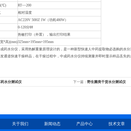
(℃)
RT~~200
式
相对湿度
AC220V 50HZ 1W（功耗480W）
0-120分钟
热敏打印（外置），输出打印结果
*高)(mm)
325mm×195mm×195mm
中成药水分仪，采用热解重量原理设计的，是一种新型快速人中药提取物必选购的水分
蒸发通道快速干燥样品，在干燥过程中，中成药水分仪持续测量并即时显示样品丢失的
草药水分测试仪
下一篇：
野生菌类干货水分测试仪
关于我们
新闻动态
产品中心
技术文章