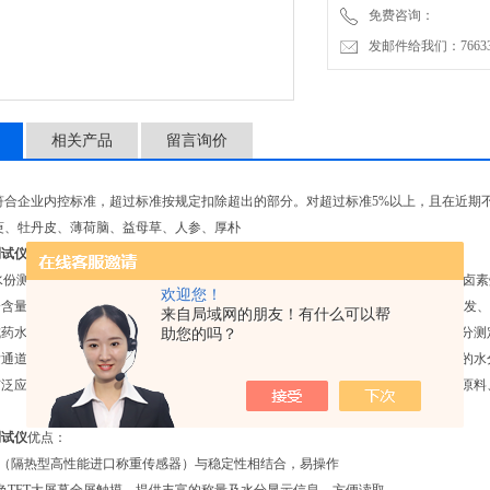
免费咨询：
发邮件给我们：7663362
相关产品
留言询价
符合企业内控标准，超过标准按规定扣除超出的部分。对超过标准5%以上，且在近期
萸、牡丹皮、薄荷脑、益母草、人参、厚朴
测试仪
介绍：
速水份测定仪是在专业精密电子天平基础上配置隔热型进口称重传感器和高效率进口卤
欢迎您！
分含量可靠的解决方案。 此款耐用且实惠的水分测定仪得益于易仕特在精密仪器研发
来自局域网的朋友！有什么可以帮
成药水分仪，采用热解重量原理设计的，是一种新型快速人中药提取物必选购的水分测
助您的吗？
发通道快速干燥样品，在干燥过程中，中成药水分仪持续测量并即时显示样品丢失的水
广泛应用于粮食、饲料、烟草、造纸、食品、茶叶、饮料、谷物、化工原料、制药原料
测试仪
优点：
度（隔热型高性能进口称重传感器）与稳定性相结合，易操作