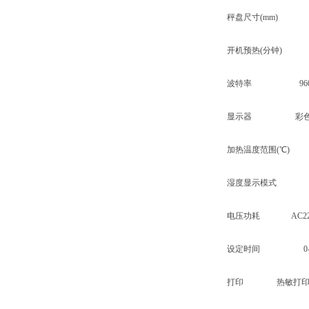
秤盘尺寸(mm) Φ
开机预热(分钟) 20
波特率 960
显示器 彩色TFT
加热温度范围(℃) RT
湿度显示模式 相
电压功耗 AC220V 50
设定时间 0-12
打印 热敏打印(外