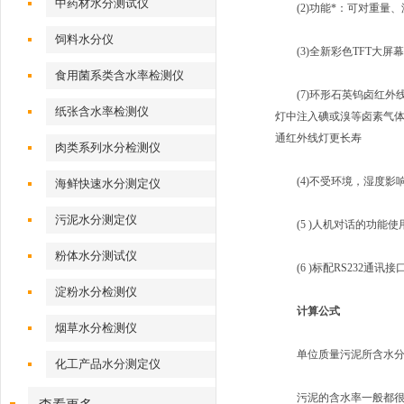
中药材水分测试仪
(2)功能*：可对重量、
饲料水分仪
(3)全新彩色TFT大屏
食用菌系类含水率检测仪
(7)环形石英钨卤红外线
纸张含水率检测仪
灯中注入碘或溴等卤素气
通红外线灯更长寿
肉类系列水分检测仪
(4)不受环境，湿度影
海鲜快速水分测定仪
污泥水分测定仪
(5 )人机对话的功能使
粉体水分测试仪
(6 )标配RS232通讯
淀粉水分检测仪
计算公式
烟草水分检测仪
单位质量污泥所含水分的
化工产品水分测定仪
污泥的含水率一般都很高，