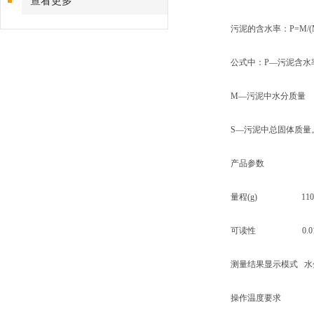
查看更多
污泥的含水率：P=M/(M+
公式中：P—污泥含水
M—污泥中水分质量
S—污泥中总固体质量
产品参数
量程(g) 110-0.
可读性 0.01
测量结果显示模式 水分和
操作温度要求 